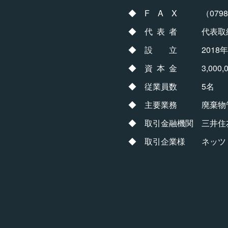
◆ F A X （0798）3
◆ 代 表 者 代表取
◆ 設 立 2018年9
◆ 資 本 金 3,000,0
◆ 従業員数 5名
◆ 主要業務 廃棄物管
◆ 取引金融機関 三井住
◆ 取引企業様 ネッツ