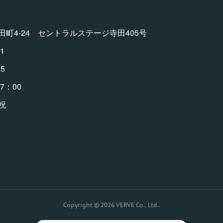
町4-24 セントラルステージ寺田405号
1
5
7：00
祝
Copyright ©
2026
VERVE Co., Ltd.
.