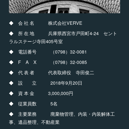
◆ 会 社 名 株式会社VERVE
◆ 所 在 地 兵庫県西宮市戸田町4-24 セント
ラルステージ寺田405号室
◆ 電話番号 （0798）32-0081
◆ F A X （0798）32-0085
◆ 代 表 者 代表取締役 寺田俊二
◆ 設 立 2018年9月20日
◆ 資 本 金 3,000,000円
◆ 従業員数 5名
◆ 主要業務 廃棄物管理、内装・内装解体工
事、遺品整理、不動産業